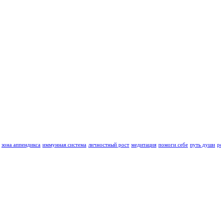
зона аппендикса
иммунная система
личностный рост
медитация
помоги себе
путь души
р