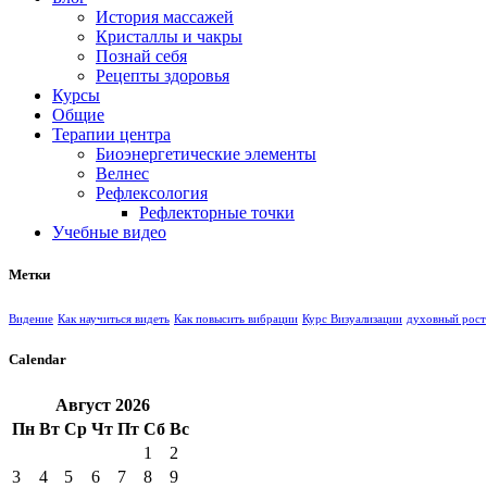
История массажей
Кристаллы и чакры
Познай себя
Рецепты здоровья
Курсы
Общие
Терапии центра
Биоэнергетические элементы
Велнес
Рефлексология
Рефлекторные точки
Учебные видео
Метки
Видение
Как научиться видеть
Как повысить вибрации
Курс Визуализации
духовный рост
Calendar
Август
2026
Пн
Вт
Ср
Чт
Пт
Сб
Вс
1
2
3
4
5
6
7
8
9