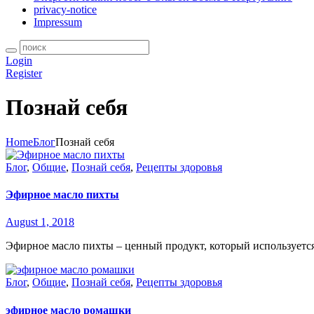
privacy-notice
Impressum
Login
Register
Познай себя
Home
Блог
Познай себя
Блог
,
Общие
,
Познай себя
,
Рецепты здоровья
Эфирное масло пихты
August 1, 2018
Эфирное масло пихты – ценный продукт, который используется 
Блог
,
Общие
,
Познай себя
,
Рецепты здоровья
эфирное масло ромашки