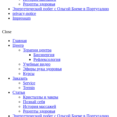
Рецепты здоровья
Энергетический побег с Ольгой Боеме в Португалию
privacy-notice
Impressum
Close
Главная
Центр
Терапии центра
Биоэнергия
Рефлексология
Учебные видео
Эфиры рука здоровья
Курсы
Заказать
Service
Termin
Статьи
Кристаллы и чакры
Познай себя
История массажей
Рецепты здоровья
Энергетический побег с Ольгой Боеме в Португалию