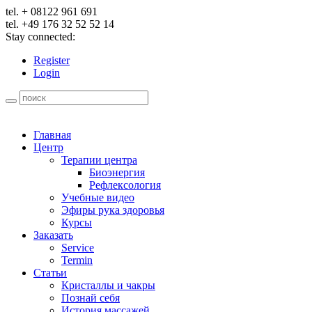
tel. + 08122 961 691
tel. +49 176 32 52 52 14
Stay connected:
Register
Login
Главная
Центр
Терапии центра
Биоэнергия
Рефлексология
Учебные видео
Эфиры рука здоровья
Курсы
Заказать
Service
Termin
Статьи
Кристаллы и чакры
Познай себя
История массажей