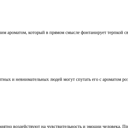
м ароматом, который в прямом смысле фонтанирует терпкой све
тных и невнимательных людей могут спутать его с ароматом роз
ятно воздействуют на чувствительность и эмоции человека. При